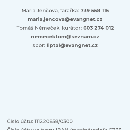
2023
Mária Jenčová, farářka:
739 558 115
maria.jencova@evangnet.cz
Tomáš Němeček, kurátor:
603 274 012
nemecektom@seznam.cz
sbor:
liptal@evangnet.cz
Číslo účtu: 111220858/0300