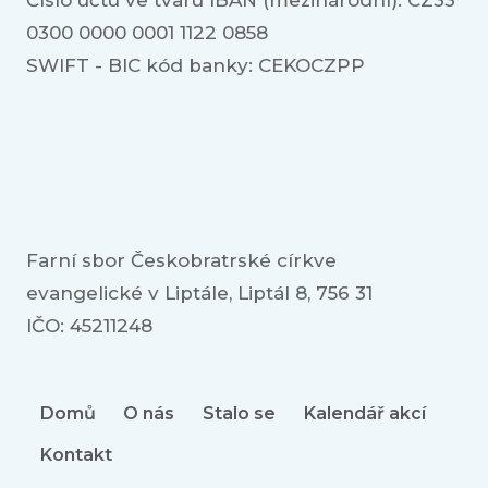
Číslo účtu ve tvaru IBAN (mezinárodní): CZ33
0300 0000 0001 1122 0858
SWIFT - BIC kód banky: CEKOCZPP
Farní sbor Českobratrské církve
evangelické v Liptále, Liptál 8, 756 31
IČO: 45211248
Domů
O nás
Stalo se
Kalendář akcí
Kontakt