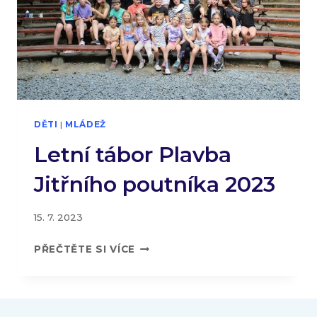
DĚTI
|
MLÁDEŽ
Letní tábor Plavba
Jitřního poutníka 2023
15. 7. 2023
LETNÍ
PŘEČTĚTE SI VÍCE
TÁBOR
PLAVBA
JITŘNÍHO
POUTNÍKA