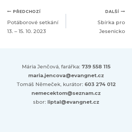
PŘEDCHOZÍ
DALŠÍ
Potáborové setkání
Sbírka pro
13. – 15. 10. 2023
Jesenicko
Mária Jenčová, farářka:
739 558 115
maria.jencova@evangnet.cz
Tomáš Němeček, kurátor:
603 274 012
nemecektom@seznam.cz
sbor:
liptal@evangnet.cz