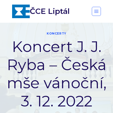
ČCE Liptál
KONCERTY
Koncert J. J.
Ryba – Česká
mše vánoční,
3. 12. 2022